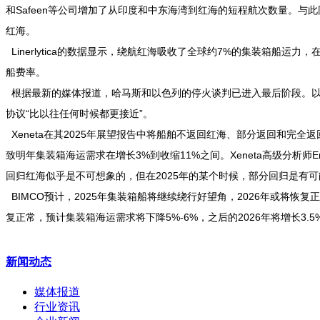
和Safeen等公司增加了从印度和中东海湾到红海的短程航次数量。与
红海。
Linerlytica的数据显示，绕航红海吸收了全球约7%的集装箱船运力
船费率。
根据最新的媒体报道，哈马斯和以色列的停火谈判已进入最后阶段。以
协议“比以往任何时候都更接近”。
Xeneta在其2025年展望报告中将船舶不返回红海、部分返回和完全
致明年集装箱海运需求在增长3%到收缩11%之间。Xeneta高级分析师Emily
回归红海似乎是不可想象的，但在2025年的某个时候，部分回归是有可
BIMCO预计，2025年集装箱船将继续绕行好望角，2026年或将恢复
复正常，预计集装箱海运需求将下降5%-6%，之后的2026年将增长3.5%-
新闻动态
媒体报道
行业资讯