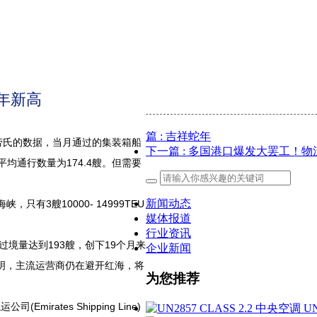
4年新高
篇
: 吉祥蛇年
劳氏的数据，当月通过的集装箱船
下一篇
: 多国港口爆发大罢工！
月平均通行数量为174.4艘。但需要
。
新闻动态
，只有3艘10000- 14999TEU
媒体报道
行业资讯
过境量达到193艘，创下19个月来
企业新闻
表明，主流运营商仍在避开红海，将
为您推荐
(Emirates Shipping Line)
U