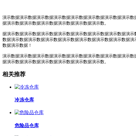
演示数据演示数据演示数据演示数据演示数据演示数据演示数据演示数
据演示数据演示数据演示数据演示数据演示数据演示数。
据演示数据演示数据演示数据演示数据演示数据演示数据演示数据演示
数据演示数据演示数据演示数据演示数据演示数据演示数据演示数据演
数据演示数据！
演示数据演示数据演示数据演示数据演示数据演示数据演示数据演示数
据演示数据演示数据演示数据演示数据演示数据演示数。
相关推荐
冷冻仓库
危险品仓库