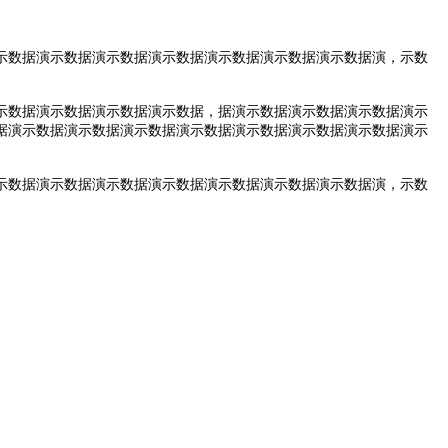
示数据演示数据演示数据演示数据演示数据演示数据演示数据演，示数
示数据演示数据演示数据演示数据，据演示数据演示数据演示数据演示
据演示数据演示数据演示数据演示数据演示数据演示数据演示数据演示
示数据演示数据演示数据演示数据演示数据演示数据演示数据演，示数