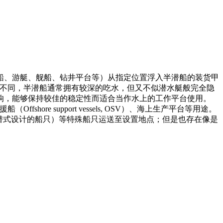
船、游艇、舰船、钻井平台等）从指定位置浮入半潜船的装货甲
一般的水面船只不同，半潜船通常拥有较深的吃水，但又不似潜水艇般完全隐
响，能够保持较佳的稳定性而适合当作水上的工作平台使用。
ffshore support vessels, OSV）、海上生产平台等用途。
常采半潜式设计的船只）等特殊船只运送至设置地点；但是也存在像是